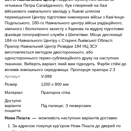
гетьмана Петра Сагайдачного, був створений на базі
військового навчального закладу у Львові шляхом
переміщення Центру підготовки інженерних військ з Кам'янця-
Подільського, 180-го Навчального центру військ радіаційного,
хімічного і біологічного захисту з Харкова та відділу підготовки
фахівців топографічної служби з Шепетівки. Місце дислокації
184-го Навчального Центру с Старичі Львівської Області.
Прапор Навчальний Центр Розвідки 184 НЦ ЗСУ
виготовляється методом двостороннього, або
одностороннього термо-сублімаційного друку на наступних
тканинах. Виберіть варіант, який вам підходить. Фарби стійкі до
впливів зовнішнього середовища. Пропорція прапора 2:3
Артикул
V-088
Розмір
1200 х 800 мм
Матеріал
Прапорна сітка
Доступні
варіанти
Під палицю; З люверсами.
пошиття
Нова Пошта
—
можливість наступних варіантів доставки:
За адресою покупця кур'єром Нова Пошта до дверей по