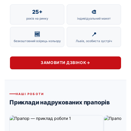
25+
🎨
років на ринку
індивідуальний макет
🆓
📍
безкоштовний взірець кольору
Львів, особиста зустріч
ЗАМОВИТИ ДЗВІНОК
→
НАШІ РОБОТИ
Приклади надрукованих прапорів