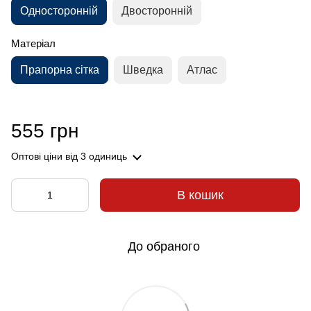
Односторонній
Двосторонній
Матеріал
Прапорна сітка
Шведка
Атлас
555 грн
Оптові ціни
від 3 одиниць
В кошик
До обраного