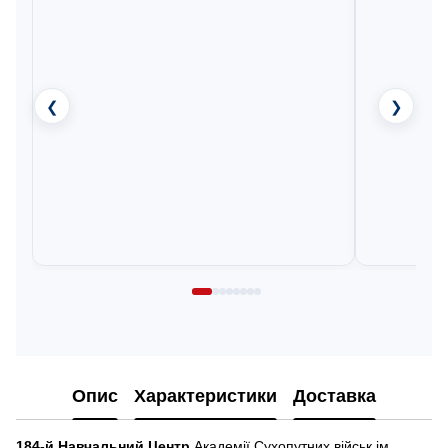
❮
❯
Опис
Характеристики
Доставка
184-й Навчальний Центр
Академії Сухопутних військ ім.