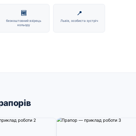
🆓
📍
безкоштовний взірець
Львів, особиста зустріч
кольору
рапорів