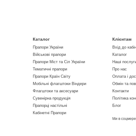
Каталог
Клієнтам
Прапори України
Вхід до кабі
Військові прапори
Каталог
Прапори Міст та Сіл України
Наші послуг
Тематичні прапори
Про нас
Прапори Країн Світу
Оплата і до
Мобільні флагштоки Віндери
Обмін та по
Флагштоки та аксесуари
Контакти
Сувенірна продукція
Політика кон
Прапорці настільні
Блог
Кабінетні Прапори
Ми в соцмер