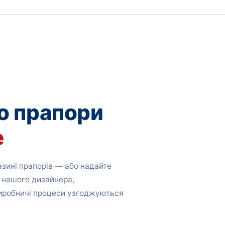
о прапори
е
зині прапорів — або надайте
 нашого дизайнера,
виробничі процеси узгоджуються