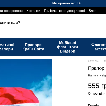
Ми працюємо. Все буде Україна!
та повернення
Контакти
Політика конфіденційності
Блог
онити вам?
Мобільні
матичні
Прапори
Флагшт
флагштоки
рапори
Країн Світу
аксес
Віндери
Lakor.Ua
П
Прапор 
Написати від
555 г
Оптові ціни
Розмір