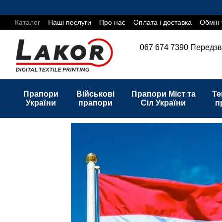
Перейти до основного контенту
Каталог
Наші послуги
Про нас
Оплата і доставка
Обмін 
067 674 7390
Передзв
Прапори
Військові
Прапори Міст та
Те
України
прапори
Сіл України
п