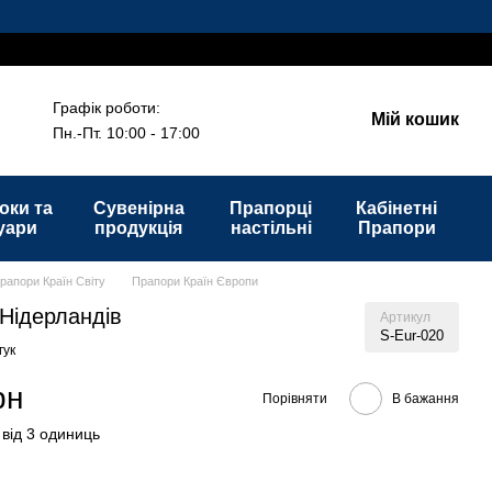
Графік роботи:
Мій кошик
Пн.-Пт. 10:00 - 17:00
оки та
Сувенірна
Прапорці
Кабінетні
уари
продукція
настільні
Прапори
рапори Країн Світу
Прапори Країн Європи
Нідерландів
Артикул
S-Eur-020
гук
рн
Порівняти
В бажання
 від 3 одиниць