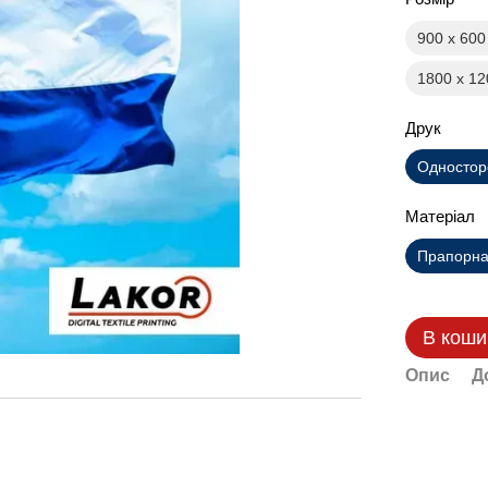
900 х 60
1800 х 1
Друк
Одностор
Матеріал
Прапорна 
В коши
Опис
Д