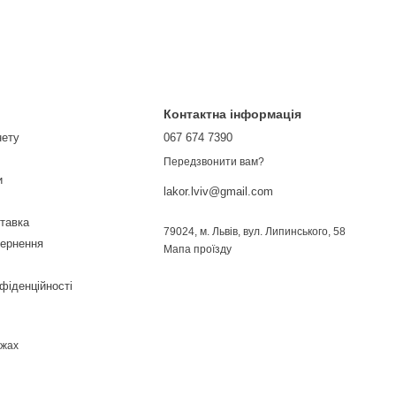
Контактна інформація
нету
067 674 7390
Передзвонити вам?
и
lakor.lviv@gmail.com
ставка
79024, м. Львів, вул. Липинського, 58
вернення
Мапа проїзду
фіденційності
ежах