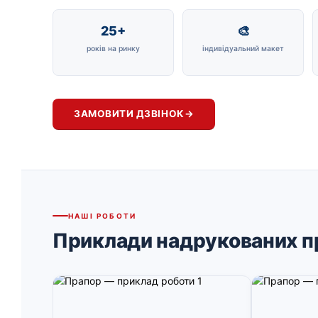
25+
🎨
років на ринку
індивідуальний макет
ЗАМОВИТИ ДЗВІНОК
→
НАШІ РОБОТИ
Приклади надрукованих п