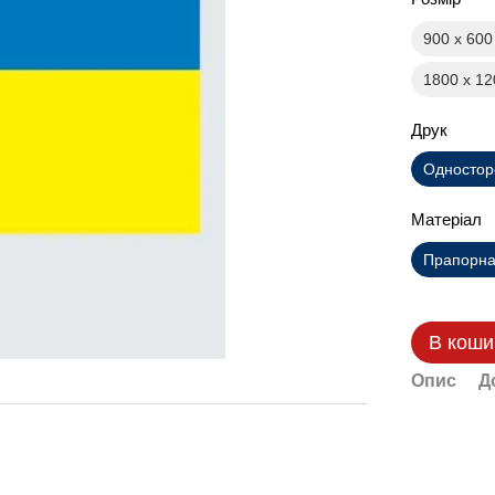
900 х 60
1800 х 1
Друк
Одностор
Матеріал
Прапорна 
В коши
Опис
Д