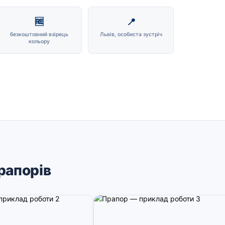
🆓
📍
безкоштовний взірець
Львів, особиста зустріч
кольору
рапорів