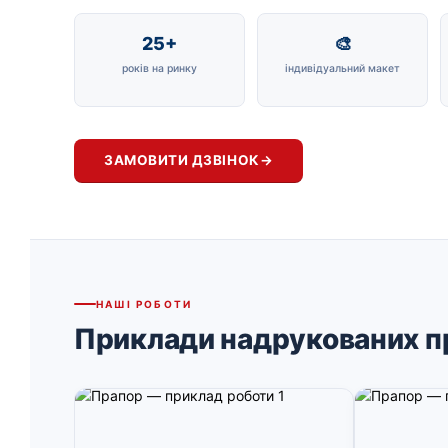
25+
🎨
років на ринку
індивідуальний макет
ЗАМОВИТИ ДЗВІНОК
→
НАШІ РОБОТИ
Приклади надрукованих п