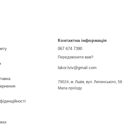
Контактна інформація
нету
067 674 7390
Передзвонити вам?
и
lakor.lviv@gmail.com
ставка
79024, м. Львів, вул. Липинського, 58
вернення
Мапа проїзду
фіденційності
ежах