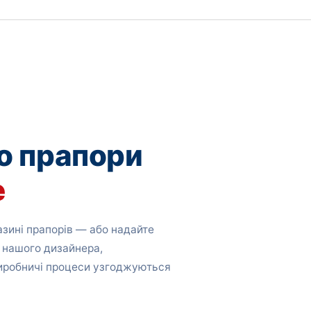
о прапори
е
зині прапорів — або надайте
 нашого дизайнера,
виробничі процеси узгоджуються