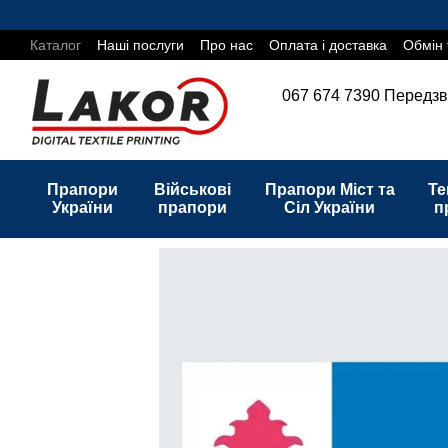
Перейти до основного контенту
Каталог
Наші послуги
Про нас
Оплата і доставка
Обмін 
067 674 7390
Передзв
Прапори
Військові
Прапори Міст та
Те
України
прапори
Сіл України
п