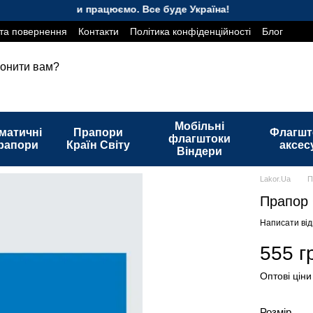
Ми працюємо. Все буде Україна!
та повернення
Контакти
Політика конфіденційності
Блог
онити вам?
Мобільні
матичні
Прапори
Флагшт
флагштоки
рапори
Країн Світу
аксес
Віндери
Lakor.Ua
П
Прапор
Написати від
555 г
Оптові ціни
Розмір