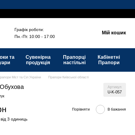
Графік роботи:
Мій кошик
Пн.-Пт. 10:00 - 17:00
оки та
Сувенірна
Прапорці
Кабінетні
уари
продукція
настільні
Прапори
рапори Міст та Сіл України
Прапори Київської області
 Обухова
Артикул
U-K-057
гук
рн
Порівняти
В бажання
 від 3 одиниць