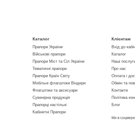
Каталог
Клієнтам
Прапори України
Вхід до кабі
Військові прапори
Каталог
Прапори Міст та Сіл України
Наші послуг
Тематичні прапори
Про нас
Прапори Країн Світу
Оплата і до
Мобільні флагштоки Віндери
Обмін та по
Флагштоки та аксесуари
Контакти
Сувенірна продукція
Політика кон
Прапорці настільні
Блог
Кабінетні Прапори
Ми в соцмер