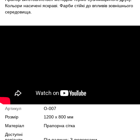
Кольори насичені яскраві. Фарби стійкі до впливів зовнішнього
середовища.
Артикул
О-007
Розмір
1200 х 800 мм
Матеріал
Прапорна сітка
Доступні
варіанти
Під палицю; З люверсами.