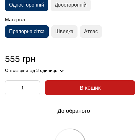
Односторонній
Двосторонній
Матеріал
Прапорна сітка
Шведка
Атлас
555 грн
Оптові ціни
від 3 одиниць
В кошик
До обраного