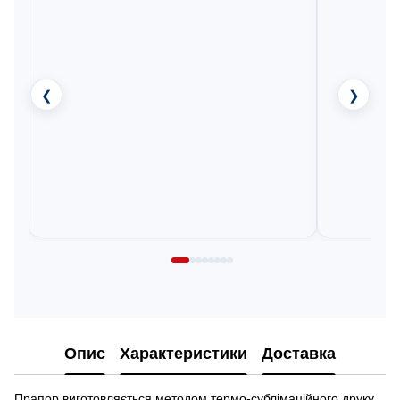
❮
❯
Опис
Характеристики
Доставка
Прапор виготовляється методом термо-сублімаційного друку.