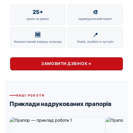
25+
🎨
років на ринку
індивідуальний макет
🆓
📍
безкоштовний взірець кольору
Львів, особиста зустріч
ЗАМОВИТИ ДЗВІНОК
→
НАШІ РОБОТИ
Приклади надрукованих прапорів