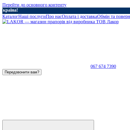
Перейти до основного контенту
на!
Каталог
Наші послуги
Про нас
Оплата і доставка
Обмін та повер
067 674 7390
Передзвонити вам?