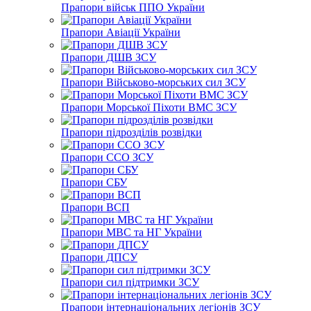
Прапори військ ППО України
Прапори Авіації України
Прапори ДШВ ЗСУ
Прапори Військово-морських сил ЗСУ
Прапори Морської Піхоти ВМС ЗСУ
Прапори підрозділів розвідки
Прапори ССО ЗСУ
Прапори СБУ
Прапори ВСП
Прапори МВС та НГ України
Прапори ДПСУ
Прапори сил підтримки ЗСУ
Прапори інтернаціональних легіонів ЗСУ