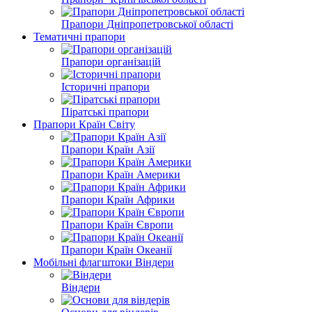
Прапори Дніпропетровської області
Тематичні прапори
Прапори організацій
Історичні прапори
Піратські прапори
Прапори Країн Світу
Прапори Країн Азії
Прапори Країн Америки
Прапори Країн Африки
Прапори Країн Європи
Прапори Країн Океанії
Мобільні флагштоки Віндери
Віндери