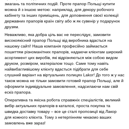
змагань та політичних подій. Проте прапор Польщі купити
можна й з іншою метою: наприклад, для декору робочого
кабінету та інших приміщень, для доповнення своєї колекції
державних прапорів країн світу або ж як сувенір у подарунок
друзям.
Неважливо, яка добра ціль вас не переслідує, замовити
високоякісний прапор Польщі від виробника вдасться на
нашому сайті! Наша компанія професійно займається
пошиттям різноманітних прапорів, надаючи клієнтам широкий
асортимент цих виробів, які відрізняються між собою видом
друком, розміром, матеріалом тощо. Саме тому навіть
найвибагливішому клієнту вдасться підібрати для себе
слушний варіант на віртуальних полицях Lakor! До того ж у нас
також можна не тільки замовити готовий прапор Польщі, але й
оформити індивідуальне замовлення, надсилаючи нам свій
ескіз прапора.
Оперативна та якісна робота справжніх спеціалістів, великий
вибір актуальних прапорів в каталозі, проста покупка та
швидка доставку товару – все це сталі пропозиції від Лакор
для кожного клієнта. Тому з нетерпінням чекаємо ваших
замовлень вже зараз!