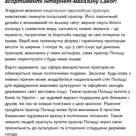
асортименті інтернет-магазину Lakor!
Згадуючи визначні
національні європейські прапори
,
неможливо оминути польський прапор. Його лаконічний
дизайн є впізнаваний по всьому світу: верхня смуга білого
кольору є символом миру, натомість нижня червона – це
мужність, патріотизм та боротьба народу за свої інтереси та
права. Виріб має прямокутну форму і гармонічну пропорцію
висоти та ширини. І попри те, що у світі існує ще декілька
прапорів, виконаних у таких кольорах, саме прапор Польщі
важко переплутати з будь-яким іншим.
Варто зауважити, що сфера використання прапорів не
обмежується лише політичними подіями. Загалом, будь-кому з
певних причин може знадобитися національний стяг Польщі:
для відвідування важливих культурних та офіційних заходів,
державних свят, виставок тощо. Також прапор Польщі купити у
Києві та Україні – це чудовий варіант подарунка для близьких і
друзів, які так чи інакше пов'язані з цією країною. Рішення
придбати прапор Польщі може бути викликане й простим
бажанням підтримати країну в політичних питаннях. Також
чимало людей прагнуть купити прапор Польщі через свою
прихильність до культурної та історичної спадщини держави-
сусіда.