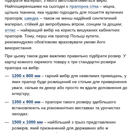
підібрати матеріал, з якого виготовлятиметься виріб.
Найпоширенішими на сьогодні є
прапорна сітка
– міцна,
щільна тканина, яка чудово підходить для пошиття вуличних
прапорів;
шведка
– також не менш надійний синтетичний
матеріал, стійкий до випробувань вітром, сонцем та дощем;
атлас
– найкращий вибір на користь вишуканих кабінетних
прапорів. Тому, перш ніж прапор Польщі купити,
рекомендуємо обов'язково враховувати умови його
використання.
При цьому також дуже важливо правильно підібрати розмір. У
картці кожного окремого товару є три стандартні розміри
прапора на вибір:
1200 х 800 мм
– гарний вибір для невеликих приміщень, у
яких прапор буде розміщений не стільки для привернення
уваги, скільки як декор або просто як вдале доповнення до
інтер'єру;
1350 х 900 мм
– прапори такого розміру здебільшого
встановлюють на різноманітних виставках та урочистих
заходах;
1500 х 1000 мм
– найбільший з трьох представлених
розмірів, який призначений для державних або ж