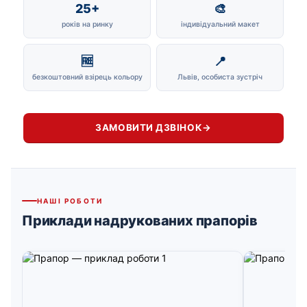
25+
🎨
років на ринку
індивідуальний макет
🆓
📍
безкоштовний взірець кольору
Львів, особиста зустріч
ЗАМОВИТИ ДЗВІНОК
→
НАШІ РОБОТИ
Приклади надрукованих прапорів