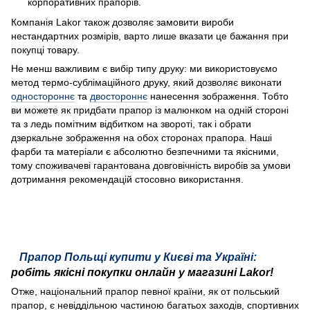
корпоративних прапорів.
Компанія Lakor також дозволяє замовити вироби
нестандартних розмірів, варто лише вказати це бажання при
покупці товару.
Не менш важливим є вибір типу друку: ми використовуємо
метод термо-сублімаційного друку, який дозволяє виконати
одностороннє
та
двостороннє
нанесення зображення. Тобто
ви можете як придбати прапор із малюнком на одній стороні
та з ледь помітним відбитком на звороті, так і обрати
дзеркальне зображення на обох сторонах прапора. Наші
фарби та матеріали є абсолютно безпечними та якісними,
тому споживачеві гарантована довговічність виробів за умови
дотримання рекомендацій стосовно використання.
Прапор Польщі купити у Києві та Україні:
робіть якісні покупки онлайн у магазині Lakor!
Отже, національний прапор певної країни, як от польський
прапор, є невіддільною частиною багатьох заходів, спортивних