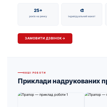
25+
🎨
років на ринку
індивідуальний макет
ЗАМОВИТИ ДЗВІНОК
→
НАШІ РОБОТИ
Приклади надрукованих п