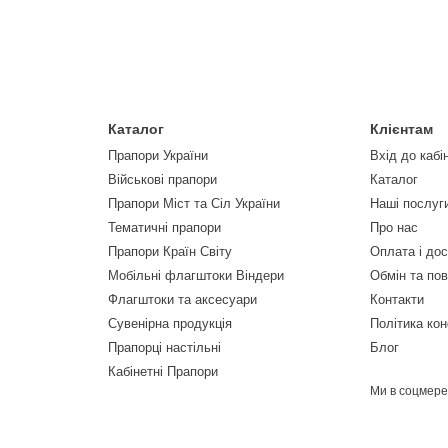
Каталог
Клієнтам
Прапори України
Вхід до кабі
Військові прапори
Каталог
Прапори Міст та Сіл України
Наші послуг
Тематичні прапори
Про нас
Прапори Країн Світу
Оплата і до
Мобільні флагштоки Віндери
Обмін та по
Флагштоки та аксесуари
Контакти
Сувенірна продукція
Політика кон
Прапорці настільні
Блог
Кабінетні Прапори
Ми в соцмер