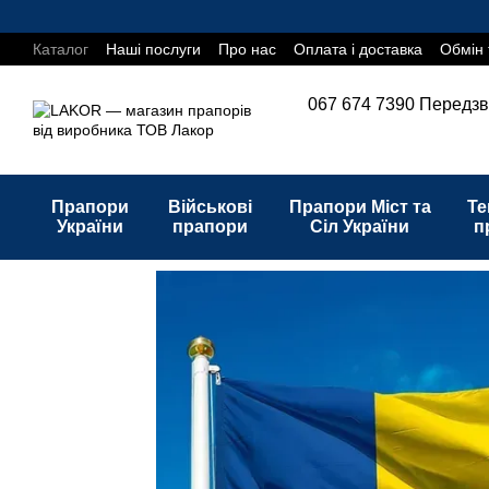
Перейти до основного контенту
Каталог
Наші послуги
Про нас
Оплата і доставка
Обмін 
067 674 7390
Передзв
Прапори
Військові
Прапори Міст та
Те
України
прапори
Сіл України
п