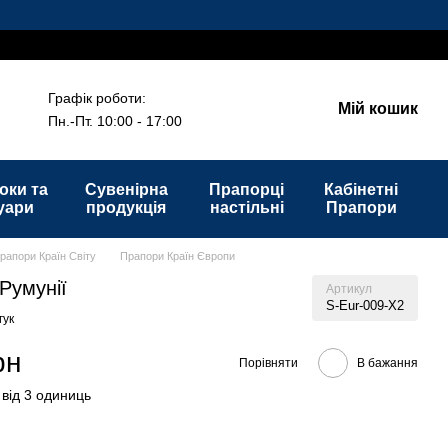
Графік роботи:
Мій кошик
Пн.-Пт. 10:00 - 17:00
оки та
Сувенірна
Прапорці
Кабінетні
уари
продукція
настільні
Прапори
рапори Країн Світу
Прапори Країн Європи
Румунії
Артикул
S-Eur-009-X2
гук
рн
Порівняти
В бажання
 від 3 одиниць