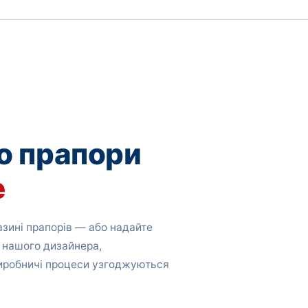
о прапори
е
зині прапорів — або надайте
 нашого дизайнера,
виробничі процеси узгоджуються