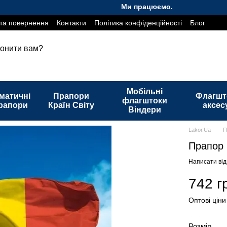
Ми працюємо. Все буде Україна!
та повернення
Контакти
Політика конфіденційності
Блог
онити вам?
Мобільні
матичні
Прапори
Флагшт
флагштоки
рапори
Країн Світу
аксес
Віндери
Lakor.Ua
П
Прапор 
Написати від
742 г
Оптові ціни
Розмір