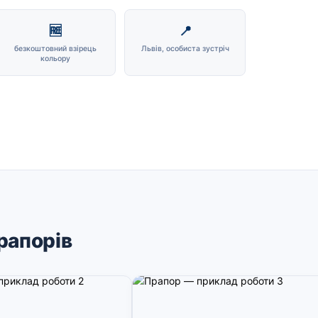
🆓
📍
безкоштовний взірець
Львів, особиста зустріч
кольору
рапорів