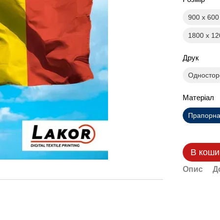
900 х 60
1800 х 1
Друк
Одностор
Матеріал
Прапорна 
В коши
Опис
Д