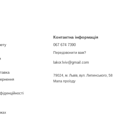
Контактна інформація
нету
067 674 7390
Передзвонити вам?
и
lakor.lviv@gmail.com
ставка
79024, м. Львів, вул. Липинського, 58
вернення
Мапа проїзду
фіденційності
ежах