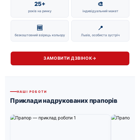
25+
🎨
років на ринку
індивідуальний макет
🆓
📍
безкоштовний взірець кольору
Львів, особиста зустріч
ЗАМОВИТИ ДЗВІНОК
→
НАШІ РОБОТИ
Приклади надрукованих прапорів