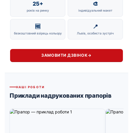
25+
🎨
років на ринку
індивідуальний макет
🆓
📍
безкоштовний взірець кольору
Львів, особиста зустріч
ЗАМОВИТИ ДЗВІНОК
→
НАШІ РОБОТИ
Приклади надрукованих прапорів