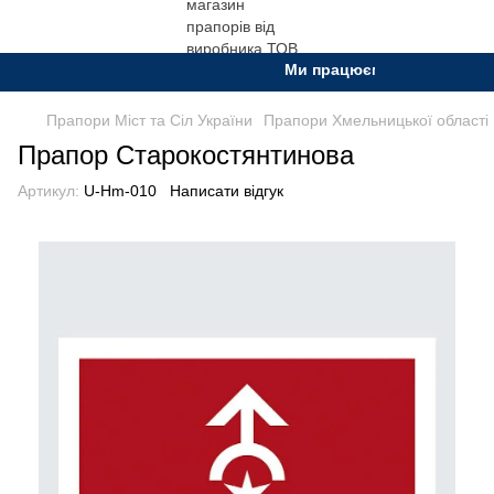
Ми працюємо. Все буде Украї
Прапори Міст та Сіл України
Прапори Хмельницької області
Прапор Старокостянтинова
Артикул:
U-Hm-010
Написати відгук