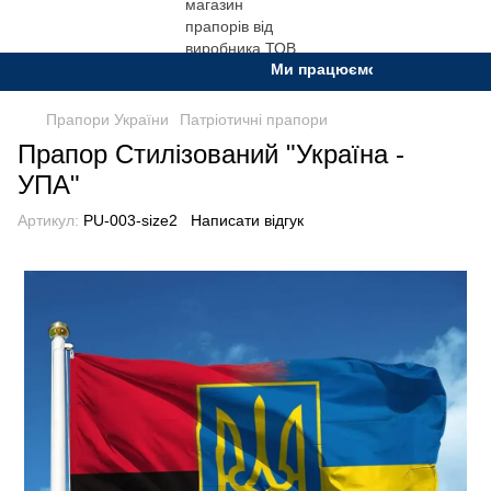
Ми працюємо. Все буде Україна
Прапори України
Патріотичні прапори
Прапор Стилізований "Україна -
УПА"
Артикул:
PU-003-size2
Написати відгук