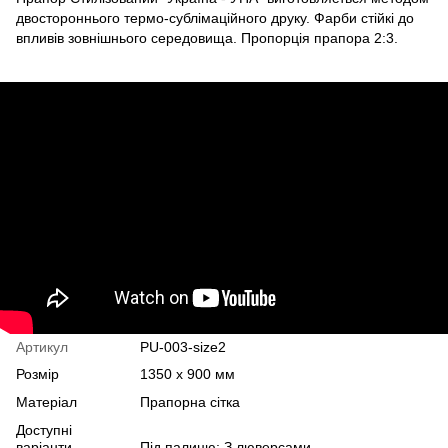
двостороннього термо-сублімаційного друку. Фарби стійкі до
впливів зовнішнього середовища. Пропорція прапора 2:3.
Артикул
PU-003-size2
Розмір
1350 х 900 мм
Матеріал
Прапорна сітка
Доступні
варіанти
Під палицю; З люверсами.