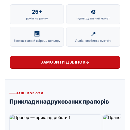
25+
🎨
років на ринку
індивідуальний макет
🆓
📍
безкоштовний взірець кольору
Львів, особиста зустріч
ЗАМОВИТИ ДЗВІНОК
→
НАШІ РОБОТИ
Приклади надрукованих прапорів