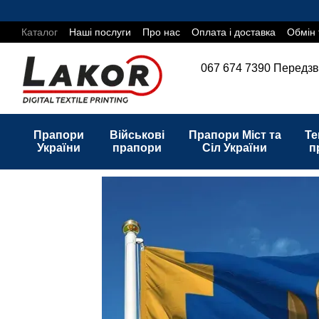
Перейти до основного контенту
Каталог
Наші послуги
Про нас
Оплата і доставка
Обмін 
067 674 7390
Передзв
Прапори
Військові
Прапори Міст та
Те
України
прапори
Сіл України
п