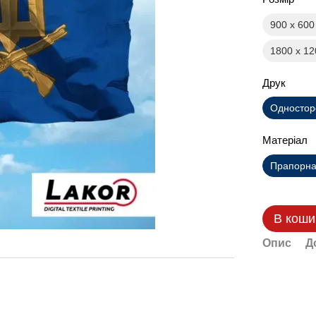
900 х 60
1800 х 1
Друк
Одностор
Матеріал
Прапорна 
В коши
Опис
Д