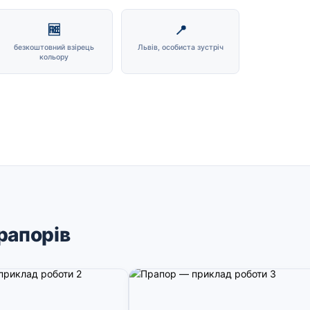
🆓
📍
безкоштовний взірець
Львів, особиста зустріч
кольору
рапорів