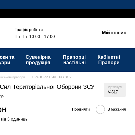
Графік роботи:
Мій кошик
Пн.-Пт. 10:00 - 17:00
оки та
Сувенірна
Прапорці
Кабінетні
уари
продукція
настільні
Прапори
ійськові прапори
ПРАПОРИ СИЛ ТРО ЗСУ
Сил Територіальної Оборони ЗСУ
Артикул
V-517
гук
рн
Порівняти
В бажання
 від 3 одиниць