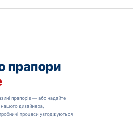
о прапори
е
зині прапорів — або надайте
 нашого дизайнера,
виробничі процеси узгоджуються