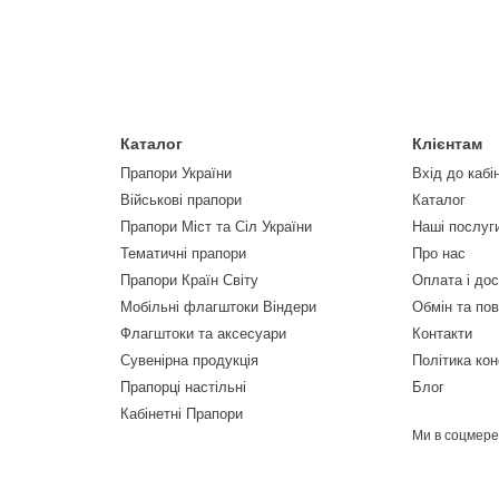
Каталог
Клієнтам
Прапори України
Вхід до кабі
Військові прапори
Каталог
Прапори Міст та Сіл України
Наші послуг
Тематичні прапори
Про нас
Прапори Країн Світу
Оплата і до
Мобільні флагштоки Віндери
Обмін та по
Флагштоки та аксесуари
Контакти
Сувенірна продукція
Політика кон
Прапорці настільні
Блог
Кабінетні Прапори
Ми в соцмер