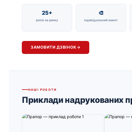
25+
🎨
років на ринку
індивідуальний макет
ЗАМОВИТИ ДЗВІНОК
→
НАШІ РОБОТИ
Приклади надрукованих п