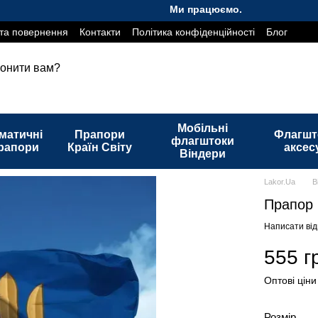
Ми працюємо. Все буде Україна!
та повернення
Контакти
Політика конфіденційності
Блог
онити вам?
Мобільні
матичні
Прапори
Флагшт
флагштоки
рапори
Країн Світу
аксес
Віндери
Lakor.Ua
В
Прапор 
Написати від
555 г
Оптові ціни
Розмір