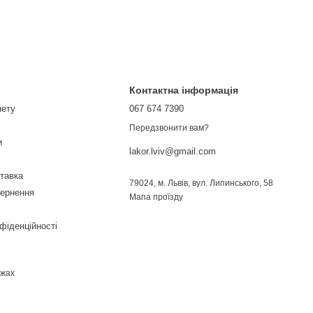
Контактна інформація
нету
067 674 7390
Передзвонити вам?
и
lakor.lviv@gmail.com
ставка
79024, м. Львів, вул. Липинського, 58
вернення
Мапа проїзду
фіденційності
ежах