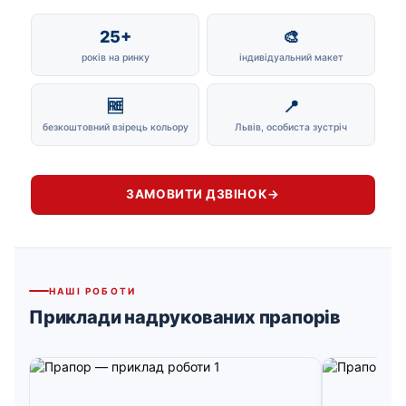
25+
🎨
років на ринку
індивідуальний макет
🆓
📍
безкоштовний взірець кольору
Львів, особиста зустріч
ЗАМОВИТИ ДЗВІНОК
→
НАШІ РОБОТИ
Приклади надрукованих прапорів