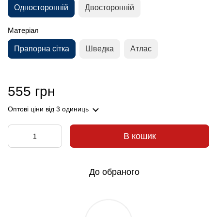
Односторонній
Двосторонній
Матеріал
Прапорна сітка
Шведка
Атлас
555 грн
Оптові ціни
від 3 одиниць
В кошик
До обраного