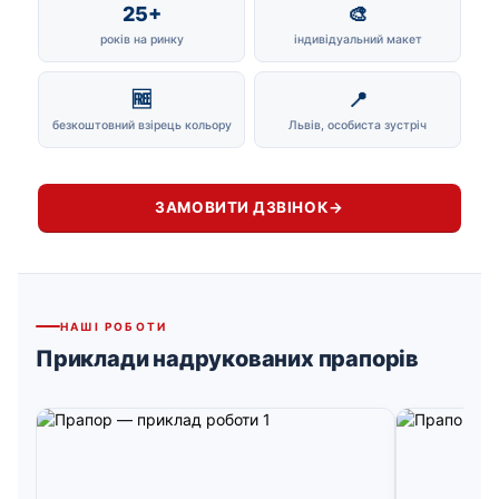
25+
🎨
років на ринку
індивідуальний макет
🆓
📍
безкоштовний взірець кольору
Львів, особиста зустріч
ЗАМОВИТИ ДЗВІНОК
→
НАШІ РОБОТИ
Приклади надрукованих прапорів