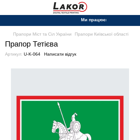
Ми працюємо. Все буде Украї
Прапори Міст та Сіл України
Прапори Київської області
Прапор Тетієва
Артикул:
U-K-064
Написати відгук