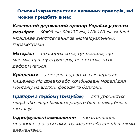
Основні характеристики вуличних прапорів, які
можна придбати в нас:
Класичний державний прапор України у різних
розмірах
— 60×90 см, 90×135 см, 120×180 см та інші.
Можливе виготовлення за індивідуальними
параметрами.
Матеріал
— прапорна сітка, це тканина, що
має має щільну структуру, не вигорає та не
деформується.
Кріплення
— доступні варіанти з люверсами,
кишенею під древко або комбіновані моделі для
монтажу на щогли, фасади та балкони.
Прапори з гербом (Тризубом)
— для урочистих
подій або якщо бажаєте додати більш офіційного
вигляду.
Індивідуальні замовлення
— виготовлення
прапорів з логотипами, написами або спеціальними
елементами.