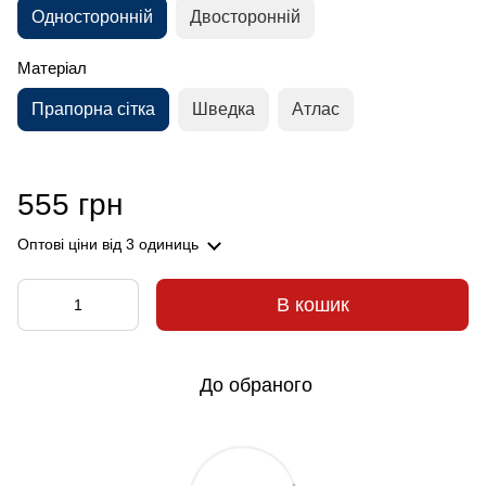
Односторонній
Двосторонній
Матеріал
Прапорна сітка
Шведка
Атлас
555 грн
Оптові ціни
від 3 одиниць
В кошик
До обраного