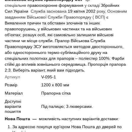
спеціальне
правоохоронне формування
у складі
Збройних
Сил України
Служба заснована
19 квітня
2002
року, Основним
завданням Військової Служби Правопорядку ( ВСП) є
Виявлення причин та обставин злочинів та інших
правопорушень, у військових частинах та на військових
об'єктах; розшук осіб, які самовільно залишили військові
частини чи місце служби. Прапор Військова Служба
Правопорядку ЗСУ виготовляється методом двостороннього,
або одностороннього термо-сублімаційного друку на
спеціальних полотнах для прапорів – поліестер 100%. Фарби
стійкі до впливів зовнішнього середовища. Пропорція прапора
2:3. Виберіть варіант, який вам підходить.
Артикул
V-095-1
Розмір
1200 х 800 мм
Матеріал
Прапорна сітка
Доступні
варіанти
Під палицю; З люверсами.
пошиття
Нова Пошта
—
можливість наступних варіантів доставки:
За адресою покупця кур'єром Нова Пошта до дверей по