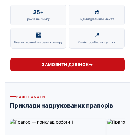
25+
🎨
років на ринку
індивідуальний макет
🆓
📍
безкоштовний взірець кольору
Львів, особиста зустріч
ЗАМОВИТИ ДЗВІНОК
→
НАШІ РОБОТИ
Приклади надрукованих прапорів