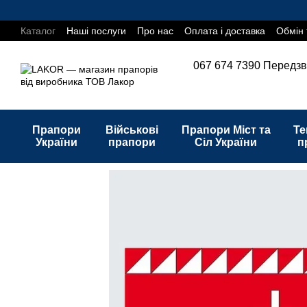
Перейти до основного контенту
Каталог
Наші послуги
Про нас
Оплата і доставка
Обмін 
067 674 7390
Передзв
Прапори
Військові
Прапори Міст та
Те
України
прапори
Сіл України
п