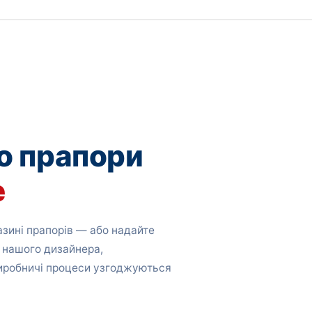
о прапори
е
зині прапорів — або надайте
 нашого дизайнера,
виробничі процеси узгоджуються