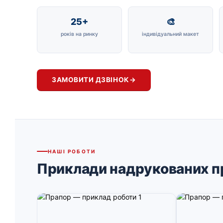
25+
🎨
років на ринку
індивідуальний макет
ЗАМОВИТИ ДЗВІНОК
→
НАШІ РОБОТИ
Приклади надрукованих п