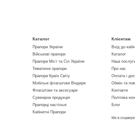
Каталог
Клієнтам
Прапори України
Вхід до кабі
Військові прапори
Каталог
Прапори Міст та Сіл України
Наші послуг
Тематичні прапори
Про нас
Прапори Країн Світу
Оплата і до
Мобільні флагштоки Віндери
Обмін та по
Флагштоки та аксесуари
Контакти
Сувенірна продукція
Політика кон
Прапорці настільні
Блог
Кабінетні Прапори
Ми в соцмер