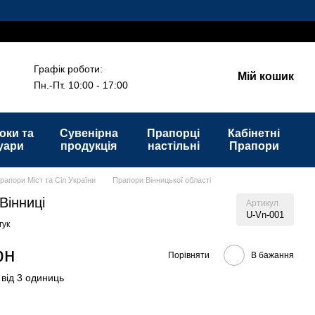
Графік роботи:
Мій кошик
Пн.-Пт. 10:00 - 17:00
оки та
Сувенірна
Прапорці
Кабінетні
уари
продукція
настільні
Прапори
рапори Міст та Сіл України
Прапори Вінницької області
Вінниці
Артикул
U-Vn-001
гук
рн
Порівняти
В бажання
 від 3 одиниць