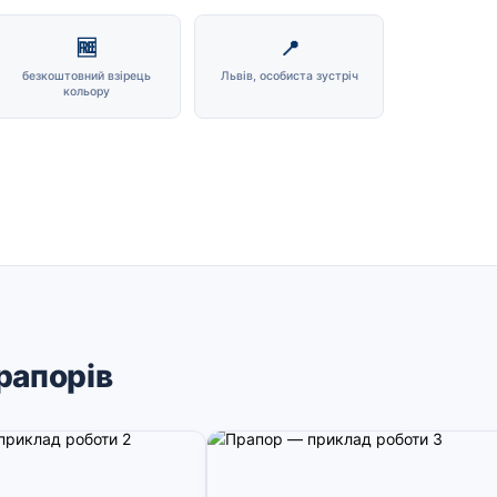
🆓
📍
безкоштовний взірець
Львів, особиста зустріч
кольору
рапорів