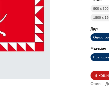
900 х 60
1800 х 1
Друк
Одностор
Матеріал
Прапорна 
В коши
Опис
Д