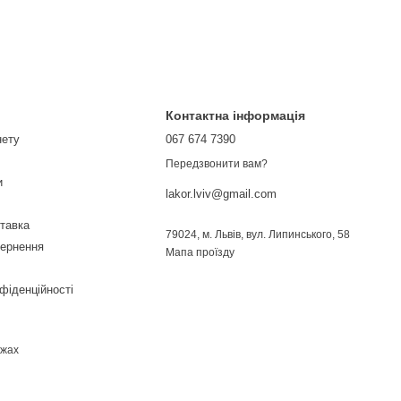
Контактна інформація
нету
067 674 7390
Передзвонити вам?
и
lakor.lviv@gmail.com
ставка
79024, м. Львів, вул. Липинського, 58
вернення
Мапа проїзду
фіденційності
ежах