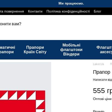
Ми працюємо. Все буде Україна!
та повернення
Контакти
Політика конфіденційності
Блог
онити вам?
Мобільні
матичні
Прапори
Флагшт
флагштоки
рапори
Країн Світу
аксес
Віндери
Lakor.Ua
П
Прапор 
Написати від
555 г
Оптові ціни
Розмір