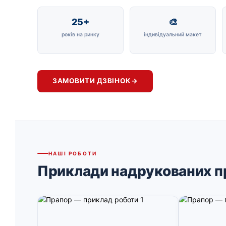
25+
🎨
років на ринку
індивідуальний макет
ЗАМОВИТИ ДЗВІНОК
→
НАШІ РОБОТИ
Приклади надрукованих п