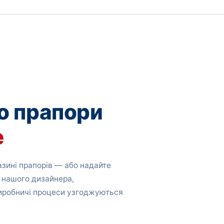
о прапори
е
зині прапорів — або надайте
 нашого дизайнера,
виробничі процеси узгоджуються