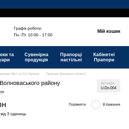
Графік роботи:
Мій кошик
Пн.-Пт. 10:00 - 17:00
оки та
Сувенірна
Прапорці
Кабінетні
уари
продукція
настільні
Прапори
рапори Міст та Сіл України
Прапори Донецької області
Волноваського району
Артикул
U-Dn-004
гук
рн
Порівняти
В бажання
 від 3 одиниць