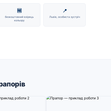
🆓
📍
безкоштовний взірець
Львів, особиста зустріч
кольору
рапорів