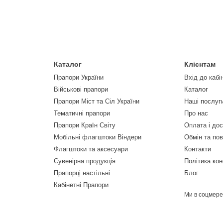
Каталог
Клієнтам
Прапори України
Вхід до кабі
Військові прапори
Каталог
Прапори Міст та Сіл України
Наші послуг
Тематичні прапори
Про нас
Прапори Країн Світу
Оплата і до
Мобільні флагштоки Віндери
Обмін та по
Флагштоки та аксесуари
Контакти
Сувенірна продукція
Політика кон
Прапорці настільні
Блог
Кабінетні Прапори
Ми в соцмер