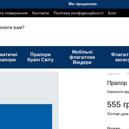
Ми працюємо. Все буде Україна!
та повернення
Контакти
Політика конфіденційності
Блог
онити вам?
Мобільні
матичні
Прапори
Флагшт
флагштоки
рапори
Країн Світу
аксес
Віндери
Lakor.Ua
П
Прапор 
Написати від
555 г
Оптові ціни
Розмір