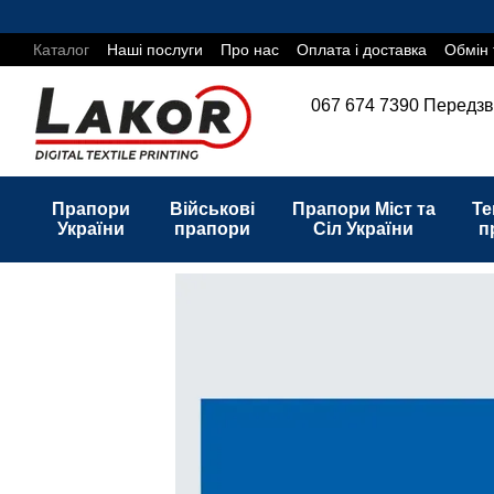
Перейти до основного контенту
Каталог
Наші послуги
Про нас
Оплата і доставка
Обмін 
067 674 7390
Передзв
Прапори
Військові
Прапори Міст та
Те
України
прапори
Сіл України
п