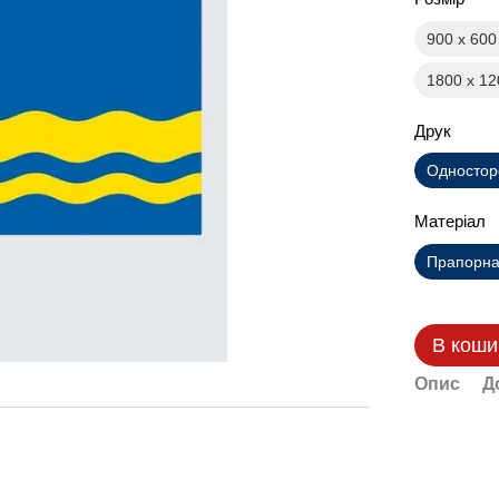
900 х 60
1800 х 1
Друк
Одностор
Матеріал
Прапорна 
В коши
Опис
Д