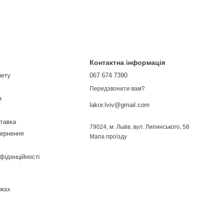
Контактна інформація
нету
067 674 7390
Передзвонити вам?
и
lakor.lviv@gmail.com
ставка
79024, м. Львів, вул. Липинського, 58
вернення
Мапа проїзду
фіденційності
ежах