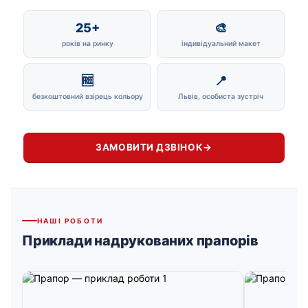
25+
🎨
років на ринку
індивідуальний макет
🆓
📍
безкоштовний взірець кольору
Львів, особиста зустріч
ЗАМОВИТИ ДЗВІНОК
→
НАШІ РОБОТИ
Приклади надрукованих прапорів