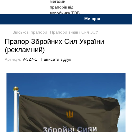
Ми працюємо. Все буде Ук
Військові прапори
Прапори видів і Сил ЗСУ
Прапор Збройних Сил України
(рекламний)
Артикул:
V-327-1
Написати відгук