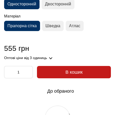
Односторонній
Двосторонній
Матеріал
Прапорна сітка
Шведка
Атлас
555 грн
Оптові ціни
від 3 одиниць
В кошик
До обраного