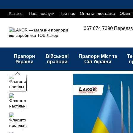
Перейти до основного контенту
Каталог
Наші послуги
Про нас
Оплата і доставка
Обмін 
067 674 7390
Передзв
Прапори
Військові
Прапори Міст та
Те
України
прапори
Сіл України
п