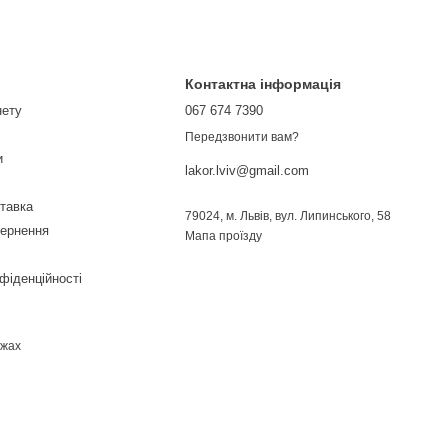
Контактна інформація
нету
067 674 7390
Передзвонити вам?
и
lakor.lviv@gmail.com
ставка
79024, м. Львів, вул. Липинського, 58
вернення
Мапа проїзду
фіденційності
ежах