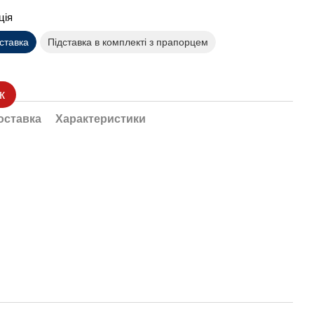
ція
дставка
Підставка в комплекті з прапорцем
к
оставка
Характеристики