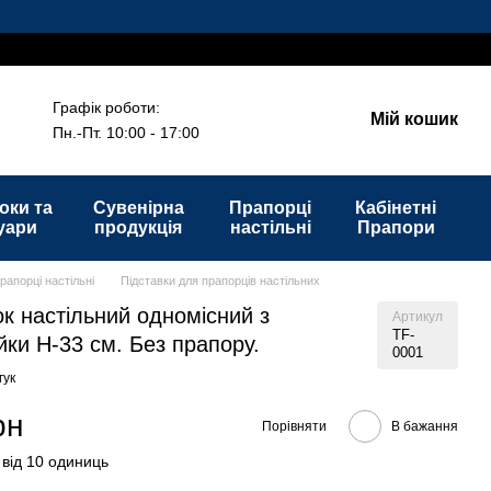
Графік роботи:
Мій кошик
Пн.-Пт. 10:00 - 17:00
оки та
Сувенірна
Прапорці
Кабінетні
уари
продукція
настільні
Прапори
рапорці настільні
Підставки для прапорців настільних
к настільний одномісний з
Артикул
TF-
йки H-33 см. Без прапору.
0001
гук
рн
Порівняти
В бажання
 від 10 одиниць