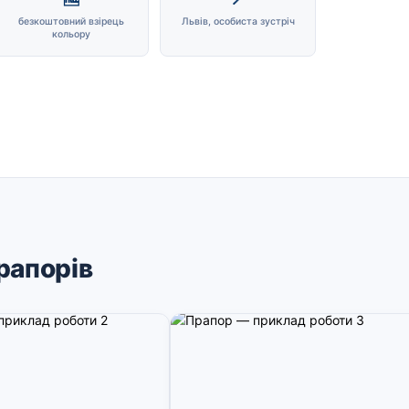
безкоштовний взірець
Львів, особиста зустріч
кольору
рапорів