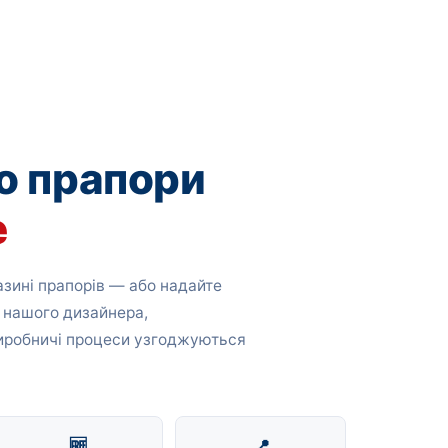
о прапори
е
зині прапорів — або надайте
 нашого дизайнера,
виробничі процеси узгоджуються
🆓
📍