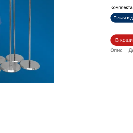
Комплекта
Тільки пі
В коши
Опис
Д