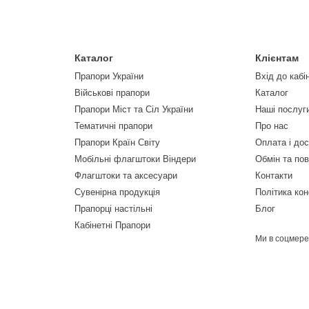
Каталог
Клієнтам
Прапори України
Вхід до кабі
Військові прапори
Каталог
Прапори Міст та Сіл України
Наші послуг
Тематичні прапори
Про нас
Прапори Країн Світу
Оплата і до
Мобільні флагштоки Віндери
Обмін та по
Флагштоки та аксесуари
Контакти
Сувенірна продукція
Політика кон
Прапорці настільні
Блог
Кабінетні Прапори
Ми в соцмер