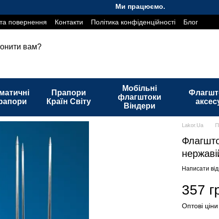
Ми працюємо. Все буде Україна!
та повернення
Контакти
Політика конфіденційності
Блог
онити вам?
Мобільні
матичні
Прапори
Флагшт
флагштоки
рапори
Країн Світу
аксес
Віндери
Lakor.Ua
П
Флагшто
нержаві
Написати від
357 г
Оптові ціни