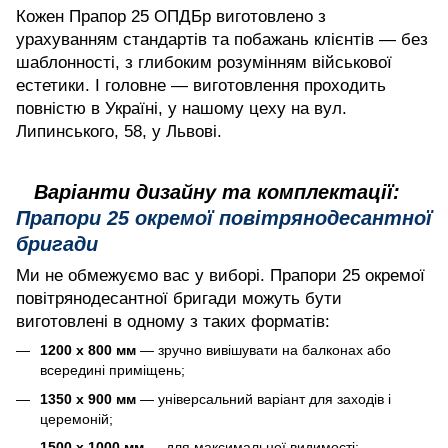
Кожен Прапор 25 ОПДБр виготовлено з
урахуванням стандартів та побажань клієнтів — без
шаблонності, з глибоким розумінням військової
естетики. І головне — виготовлення проходить
повністю в Україні, у нашому цеху на вул.
Липинського, 58, у Львові.
Варіанти дизайну та комплектації:
Прапори 25 окремої повітрянодесантної
бригади
Ми не обмежуємо вас у виборі. Прапори 25 окремої
повітрянодесантної бригади можуть бути
виготовлені в одному з таких форматів:
1200 х 800 мм
— зручно вивішувати на балконах або
всередині приміщень;
1350 х 900 мм
— універсальний варіант для заходів і
церемоній;
1500 х 1000 мм
— для максимальної видимості;