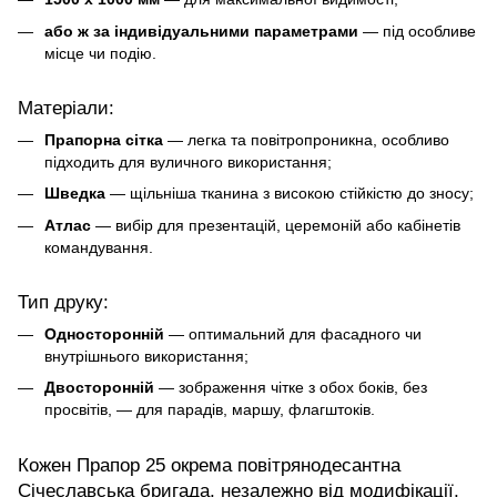
або ж за індивідуальними параметрами
— під особливе
місце чи подію.
Матеріали:
Прапорна сітка
— легка та повітропроникна, особливо
підходить для вуличного використання;
Шведка
— щільніша тканина з високою стійкістю до зносу;
Атлас
— вибір для презентацій, церемоній або кабінетів
командування.
Тип друку:
Односторонній
— оптимальний для фасадного чи
внутрішнього використання;
Двосторонній
— зображення чітке з обох боків, без
просвітів, — для парадів, маршу, флагштоків.
Кожен Прапор 25 окрема повітрянодесантна
Січеславська бригада, незалежно від модифікації,