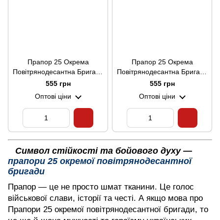
Прапор 25 Окрема
Прапор 25 Окрема
Повітрянодесантна Бригада
Повітрянодесантна Бригада
(V-075-5)
(V-075-6)
555 грн
555 грн
Оптові ціни
Оптові ціни
Символ стійкості та бойового духу —
прапори 25 окремої повітрянодесантної
бригади
Прапор — це не просто шмат тканини. Це голос
військової слави, історії та честі. А якщо мова про
Прапори 25 окремої повітрянодесантної бригади, то