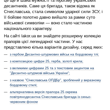
це ще й шана мужності та героїзму українських
десантників. Саме ця бригада, також відома як
Січеславська, стала символом ударної сили ЗСУ, і
її бойове полотно давно вийшло за рамки суто
військової символіки — воно стало частиною
національного характеру.
На сайті lakor.ua ви знайдете розширену колекцію
прапорів цієї легендарної частини. У нас
представлено кілька варіантів дизайну, серед яких:
з гербом Десантно-штурмових військ на бордовому тлі;
з композицією цифри 25, герба, золоті крила;
з великими цифрами 25 та з текстовим акцентом на
"Десантно-штурмові війська України";
з назвою "Січеславська ОПДБр", зроблений у виразному
бордовому стилі;
альтернативна версія прапора 25 окрема
повітрянодесантна Січеславська бригада із синьо-
червоним фоном