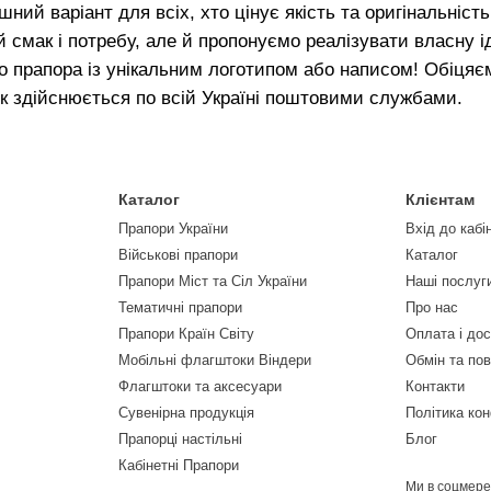
шний варіант для всіх, хто цінує якість та оригінальніс
й смак і потребу, але й пропонуємо реалізувати власну і
 прапора із унікальним логотипом або написом! Обіцяєм
к здійснюється по всій Україні поштовими службами.
Каталог
Клієнтам
Прапори України
Вхід до кабі
Військові прапори
Каталог
Прапори Міст та Сіл України
Наші послуг
Тематичні прапори
Про нас
Прапори Країн Світу
Оплата і до
Мобільні флагштоки Віндери
Обмін та по
Флагштоки та аксесуари
Контакти
Сувенірна продукція
Політика кон
Прапорці настільні
Блог
Кабінетні Прапори
Ми в соцмер