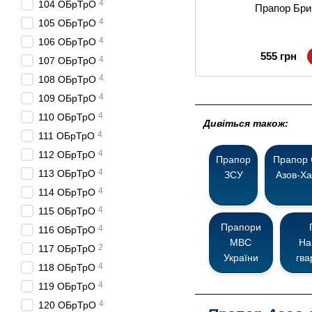
4
104 ОБрТрО
Прапор Бри
4
105 ОБрТрО
4
106 ОБрТрО
555 грн
4
107 ОБрТрО
4
108 ОБрТрО
4
109 ОБрТрО
4
110 ОБрТрО
Дивіться також:
4
111 ОБрТрО
4
112 ОБрТрО
Прапор
Прапор
4
113 ОБрТрО
ЗСУ
Азов-Ха
4
114 ОБрТрО
4
115 ОБрТрО
Прапори
4
116 ОБрТрО
МВС
На
2
117 ОБрТрО
України
гва
4
118 ОБрТрО
4
119 ОБрТрО
4
120 ОБрТрО