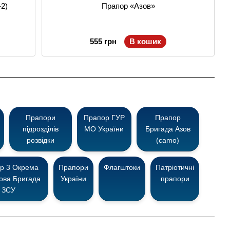
-2)
Прапор «Азов»
555 грн
В кошик
Прапори
Прапор ГУР
Прапор
підрозділів
МО України
Бригада Азов
розвідки
(camo)
р 3 Окрема
Прапори
Флагштоки
Патріотичні
ова Бригада
України
прапори
ЗСУ