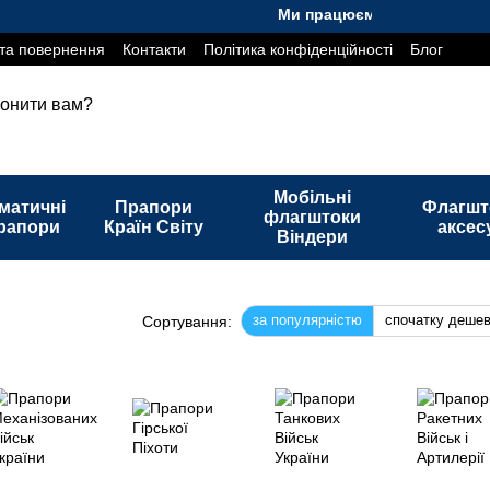
Ми працюємо. Все буде Україна!
та повернення
Контакти
Політика конфіденційності
Блог
онити вам?
Мобільні
матичні
Прапори
Флагшт
флагштоки
рапори
Країн Світу
аксес
Віндери
за популярністю
спочатку деше
Сортування: