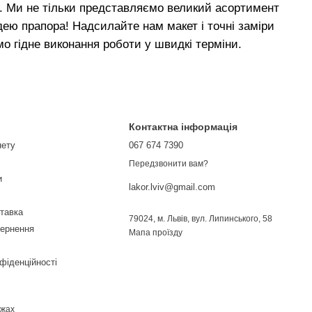
ть. Ми не тільки представляємо великий асортимент
дею прапора! Надсилайте нам макет і точні заміри
о гідне виконання роботи у швидкі терміни.
Контактна інформація
нету
067 674 7390
Передзвонити вам?
и
lakor.lviv@gmail.com
ставка
79024, м. Львів, вул. Липинського, 58
вернення
Мапа проїзду
фіденційності
ежах