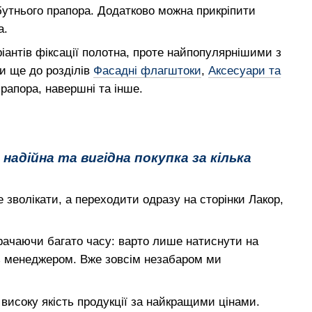
йбутнього прапора. Додатково можна прикріпити
а.
іантів фіксації полотна, проте найпопулярнішими з
и ще до розділів
Фасадні флагштоки
,
Аксесуари та
прапора, навершні та інше.
надійна та вигідна покупка за кілька
е зволікати, а переходити одразу на сторінки Лакор,
трачаючи багато часу: варто лише натиснути на
 з менеджером. Вже зовсім незабаром ми
високу якість продукції за найкращими цінами.