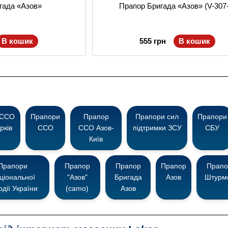
гада «Азов»
Прапор Бригада «Азов» (V-307
В кошик
555 грн
В кошик
 ССО
Прапори
Прапор
Прапори сил
Прапори
рків
ССО
ССО Азов-
підтримки ЗСУ
СБУ
Київ
Прапори
Прапор
Прапор
Прапор
Прапо
ціональної
"Азов"
Бригада
Азов
Штурм
рдії України
(camo)
Азов