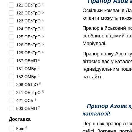
Прапор Азов 
4
121 ОБрТрО
Оскільки компанія Ла
5
122 ОБрТрО
клієнти можуть тако
4
123 ОБрТрО
Прапор військовий по
4
124 ОБрТрО
особливо відомий та 
5
125 ОБрТрО
Маріуполі.
5
126 ОБрТрО
4
129 ОБрТрО
Прапор полку Азов ку
6
137 ОБМП
вітаємо вас у катало
2
індивідуальним поши
151 ОМБр
на сайті.
2
152 ОМБр
5
206 ОбТрО
5
241 ОБрТрО
1
421 ОСБ
Прапор Азова к
7
503 ОБМП
каталозі!
Доставка
Перш ніж прапор Азов
6
Київ
сайті. Зокрема, потр