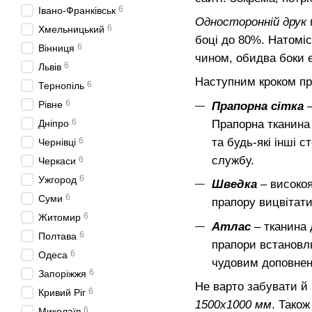
6
Івано-Франківськ
Односторонній друк
6
Хмельницький
боці до 80%. Натомі
6
Вінниця
чином, обидва боки 
6
Львів
Наступним кроком пр
6
Тернопіль
6
Рівне
Прапорна сітка
–
6
Прапорна тканина 
Дніпро
та будь-які інші 
6
Чернівці
службу.
6
Черкаси
6
Ужгород
Шведка
– високо
6
Суми
прапору вицвітати
6
Житомир
Атлас
– тканина
6
Полтава
прапори встановлю
6
Одеса
чудовим доповнен
6
Запоріжжя
Не варто забувати й 
6
Кривий Ріг
1500х1000 мм
. Тако
6
Миколаїв