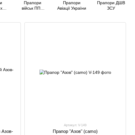
и
Прапори
Прапори
Прапори ДШВ
их
військ ППО
Авіації України
ЗСУ
і
України
ії
Артикул: V-149
 Азов-
Прапор "Азов" (camo)