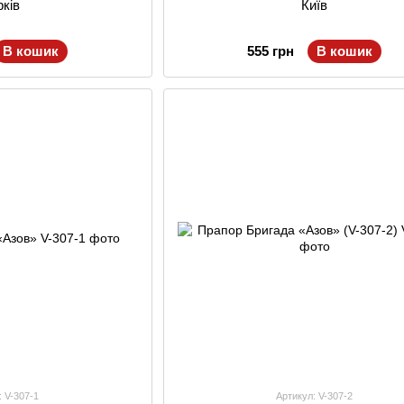
рків
Київ
В кошик
555 грн
В кошик
: V-307-1
Артикул: V-307-2