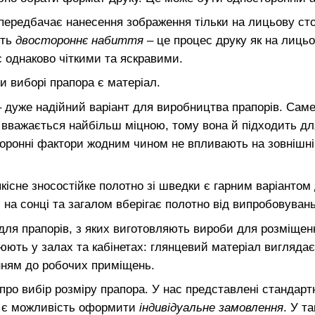
передбачає нанесення зображення тільки на лицьову сто
сть
двостороннє набиття
– це процес друку як на лицьов
є однаково чіткими та яскравими.
и виборі прапора є матеріал.
 дуже надійний варіант для виробництва прапорів. Саме 
вважається найбільш міцною, тому вона й підходить для
сторонні фактори жодним чином не впливають на зовнішні
якісне зносостійке полотно зі шведки є гарним варіанто
 на сонці та загалом вберігає полотно від випробовуван
 для прапорів, з яких виготовляють вироби для розміщен
ють у залах та кабінетах: глянцевий матеріал виглядає
ням до робочих приміщень.
про вибір розміру прапора. У нас представлені стандартн
ж є можливість оформити
індивідуальне замовлення
. У т