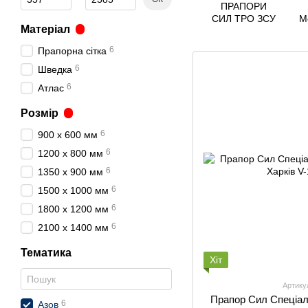
ПРАПОРИ
СИЛ ТРО ЗСУ
М
Матеріал
В
6
Прапорна сітка
6
Шведка
6
Атлас
Розмір
6
900 х 600 мм
6
1200 х 800 мм
6
1350 х 900 мм
6
1500 х 1000 мм
6
1800 х 1200 мм
6
2100 х 1400 мм
Тематика
Хіт
Артику
Прапор Сил Спеціал
6
Азов