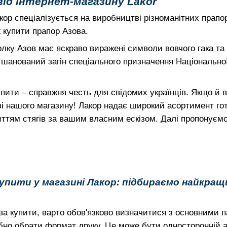
від інтернет-магазину Lakor
кор спеціалізується на виробництві різноманітних прапор
ж купити прапор Азова.
лку Азов має яскраво виражені символи вовчого гака та
шанований загін спеціального призначення Національної г
пити – справжня честь для свідомих українців. Якщо й 
зі нашого магазину! Лакор надає широкий асортимент го
ттям стягів за вашим власним ескізом. Далі пропонує
упити у магазині Лакор: підбираємо найкращ
а купити, варто обов'язково визначитися з основними п
ібно обрати формат друку. Це може бути односторонній а