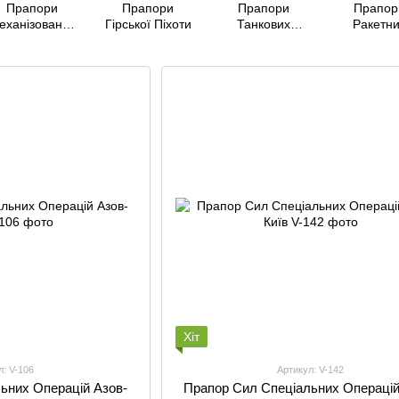
Прапори
Прапори
Прапори
Прапор
еханізованих
Гірської Піхоти
Танкових
Ракетн
ійськ України
Військ України
Військ 
Артилер
Хіт
л: V-106
Артикул: V-142
ьних Операцій Азов-
Прапор Сил Спеціальних Операцій