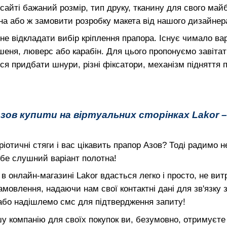
 сайті бажаний розмір, тип друку, тканину для свого ма
на або ж замовити розробку макета від нашого дизайнер
е відкладати вибір кріплення прапора. Існує чимало вар
еня, люверс або карабін. Для цього пропонуємо завітат
ься придбати шнури, різні фіксатори, механізм підняття 
зов купити на віртуальних сторінках Lakor – 
ріотичні стяги і вас цікавить прапор Азов? Тоді радимо н
ебе слушний варіант полотна!
в онлайн-магазині Lakor вдасться легко і просто, не ви
амовлення, надаючи нам свої контактні дані для зв'язку
бо надішлемо смс для підтвердження запиту!
 компанію для своїх покупок ви, безумовно, отримуєте 