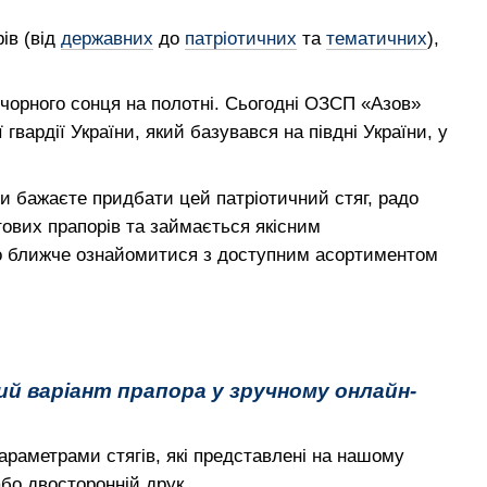
ів (від
державних
до
патріотичних
та
тематичних
),
 чорного сонця на полотні. Сьогодні ОЗСП «Азов»
вардії України, який базувався на півдні України, у
ви бажаєте придбати цей патріотичний стяг, радо
тових прапорів та займається якісним
мо ближче ознайомитися з доступним асортиментом
ий варіант прапора у зручному онлайн-
араметрами стягів, які представлені на нашому
бо двосторонній друк.