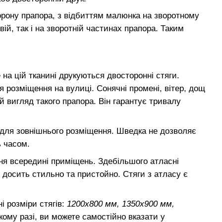
рону прапора, з відбиттям малюнка на зворотному
ій, так і на зворотній частинах прапора. Таким
на цій тканині друкуються двосторонні стяги.
 розміщення на вулиці. Сонячні промені, вітер, дощ
й вигляд такого прапора. Він гарантує тривалу
м для зовнішнього розміщення. Шведка не дозволяє
ь часом.
ня всередині приміщень. Здебільшого атласні
 досить стильно та пристойно. Стяги з атласу є
і розміри стягів:
1200х800 мм, 1350х900 мм,
акому разі, ви можете самостійно вказати у