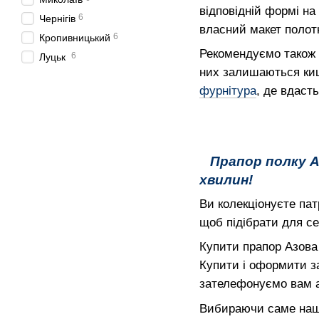
відповідній формі на
6
Чернігів
власний макет полот
6
Кропивницький
Рекомендуємо також н
6
Луцьк
них залишаються киш
фурнітура
, де вдаст
Прапор полку А
хвилин!
Ви колекціонуєте пат
щоб підібрати для с
Купити прапор Азова 
Купити і оформити з
зателефонуємо вам а
Вибираючи саме нашу