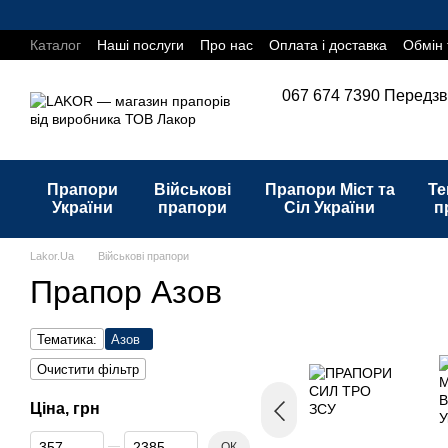
Перейти до основного контенту
Каталог
Наші послуги
Про нас
Оплата і доставка
Обмін 
067 674 7390
Передзв
Прапори
Військові
Прапори Міст та
Те
України
прапори
Сіл України
п
Lakor.Ua
Військові прапори
Прапор Азов
Тематика:
Азов
Очистити фільтр
Ціна, грн
Від Ціна, грн
До Ціна, грн
ОК