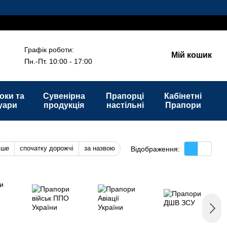
Графік роботи:
Мій кошик
Пн.-Пт. 10:00 - 17:00
оки та
Сувенірна
Прапорці
Кабінетні
уари
продукція
настільні
Прапори
вше
спочатку дорожчі
за назвою
Відображення: