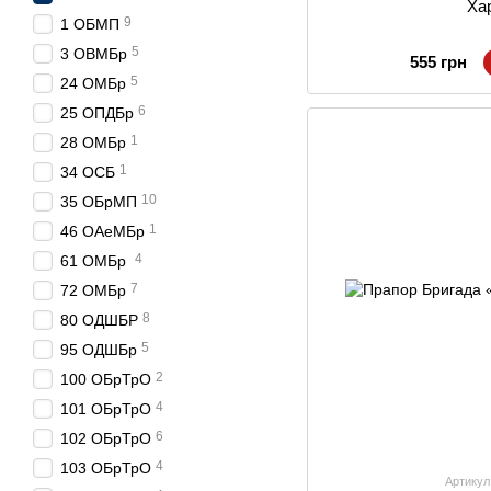
Ха
9
1 ОБМП
5
3 ОВМБр
555 грн
5
24 ОМБр
6
25 ОПДБр
1
28 ОМБр
1
34 ОСБ
10
35 ОБрМП
1
46 ОАеМБр
4
61 ОМБр
7
72 ОМБр
8
80 ОДШБР
5
95 ОДШБр
2
100 ОБрТрО
4
101 ОБрТрО
6
102 ОБрТрО
4
103 ОБрТрО
Артикул