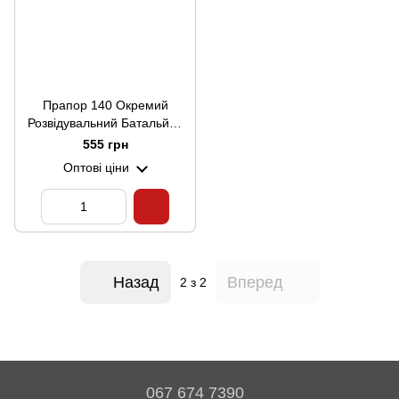
Прапор 140 Окремий
Розвідувальний Батальйон
(V-271-10)
555 грн
Оптові ціни
Назад
Вперед
2
з 2
067 674 7390