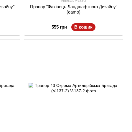
Артикул: V-183-2
изайну"
Прапор "Фахівець Ландшафтного Дизайну"
(camo)
555 грн
В кошик