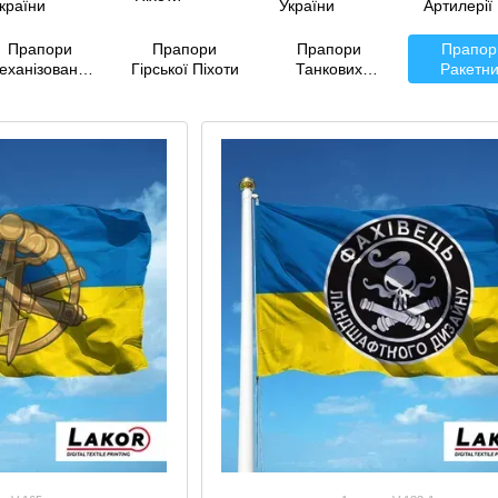
Прапори
Прапори
Прапори
Прапор
еханізованих
Гірської Піхоти
Танкових
Ракетн
ійськ України
Військ України
Військ 
Артилер