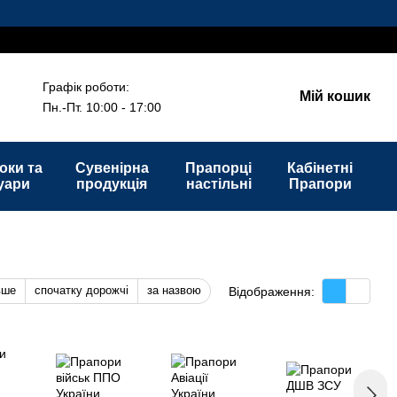
Графік роботи:
Мій кошик
Пн.-Пт. 10:00 - 17:00
оки та
Сувенірна
Прапорці
Кабінетні
уари
продукція
настільні
Прапори
вше
спочатку дорожчі
за назвою
Відображення: