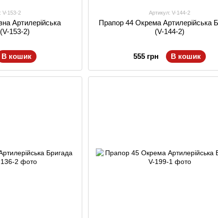
: V-153-2
Артикул: V-144-2
вна Артилерійська
Прапор 44 Окрема Артилерійська 
(V-153-2)
(V-144-2)
В кошик
555 грн
В кошик