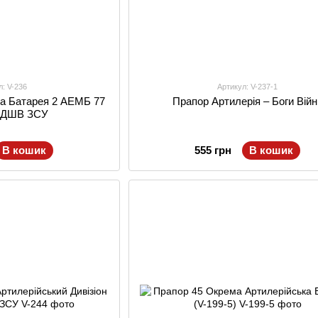
л: V-236
Артикул: V-237-1
ка Батарея 2 АЕМБ 77
Прапор Артилерія – Боги Війн
 ДШВ ЗСУ
В кошик
555 грн
В кошик