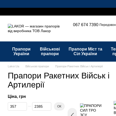
Перейти до основного контенту
Каталог
Наші послуги
Про нас
Оплата і доставка
Обмін 
067 674 7390
Передзвон
Прапори
Військові
Прапори Міст та
Те
України
прапори
Сіл України
п
Lakor.Ua
Військові прапори
Прапори Ракетних Військ і Артилерії
Прапори Ракетних Військ і
Артилерії
Ціна, грн
Від Ціна, грн
До Ціна, грн
ОК