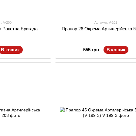
л: V-200
Артикул: V-201
а Ракетна Бригада
Прапор 26 Окрема Артилерійська 
В кошик
555 грн
В кошик