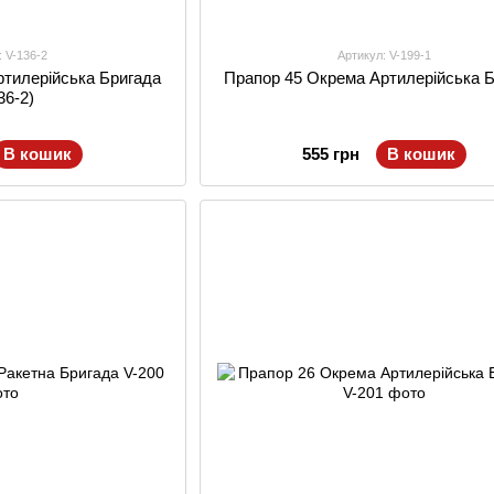
: V-136-2
Артикул: V-199-1
ртилерійська Бригада
Прапор 45 Окрема Артилерійська 
36-2)
В кошик
555 грн
В кошик