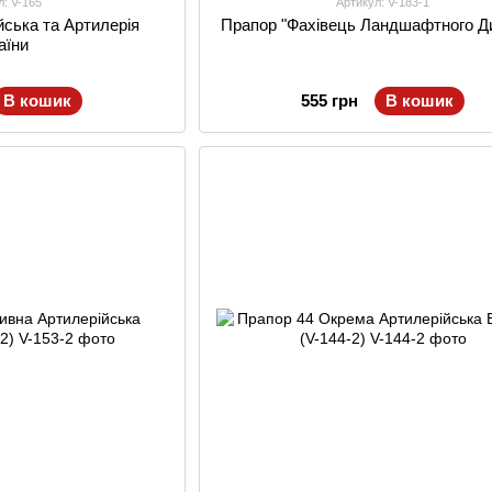
л: V-165
Артикул: V-183-1
йська та Артилерія
Прапор "Фахівець Ландшафтного Д
аїни
В кошик
555 грн
В кошик