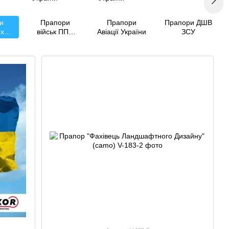
и
Прапори
Прапори
Прапори ДШВ
их
військ ППО
Авіації України
ЗСУ
і
України
ії