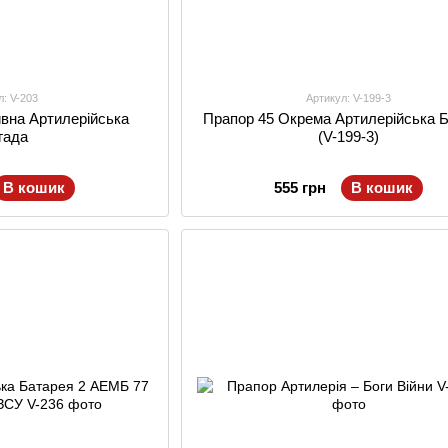
л: V-203
Артикул: V-199-3
ивна Артилерійська
Прапор 45 Окрема Артилерійська 
гада
(V-199-3)
В кошик
555 грн
В кошик