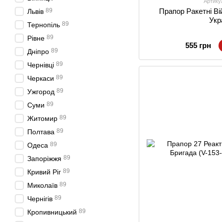
Артику
89
Прапор Ракетні Ві
Львів
Укр
89
Тернопіль
89
Рівне
555 грн
89
Дніпро
89
Чернівці
89
Черкаси
89
Ужгород
89
Суми
89
Житомир
89
Полтава
89
Одеса
89
Запоріжжя
89
Кривий Ріг
89
Миколаїв
89
Чернігів
89
Кропивницький