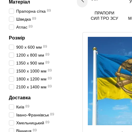
Матеріал
89
Прапорна сітка
ПРАПОРИ
СИЛ ТРО ЗСУ
М
89
Шведка
В
89
Атлас
Розмір
89
900 х 600 мм
89
1200 х 800 мм
89
1350 х 900 мм
89
1500 х 1000 мм
89
1800 х 1200 мм
89
2100 х 1400 мм
Доставка
89
Київ
89
Івано-Франківськ
89
Хмельницький
89
Вінниця