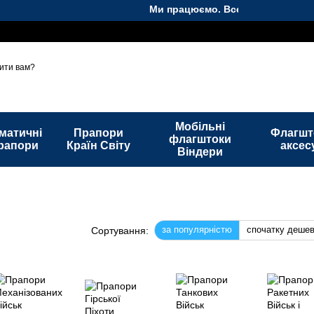
Ми працюємо. Все буде Україна!
та повернення
Контакти
Політика конфіденційності
Блог
ити вам?
Мобільні
матичні
Прапори
Флагшт
флагштоки
рапори
Країн Світу
аксес
Віндери
за популярністю
спочатку деше
Сортування: