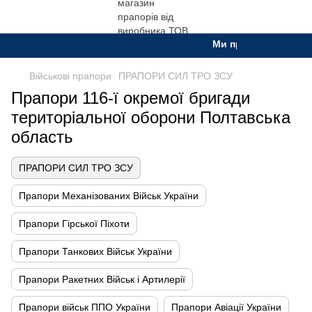
Ми працюємо. Все буд
Військові прапори
ПРАПОРИ СИЛ ТРО ЗСУ
Прапори 116-ї окремої бригади
територіальної оборони Полтавська
область
ПРАПОРИ СИЛ ТРО ЗСУ
Прапори Механізованих Військ України
Прапори Гірської Піхоти
Прапори Танкових Військ України
Прапори Ракетних Військ і Артилерії
Прапори військ ППО України
Прапори Авіації України