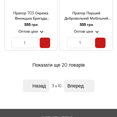
Прапор 703 Окрема
Прапор Перший
Вінницька Бригада
Добровольчий Мобільний
Підтримки ЗСУ (V-262-2)
Шпиталь
555 грн
555 грн
Оптові ціни
Оптові ціни
Показати ще 20 товарів
Назад
Вперед
3
з 10